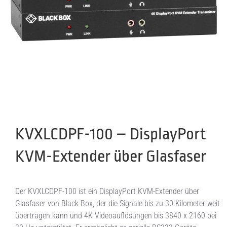
KVXLCDPF-100 – DisplayPort
KVM-Extender über Glasfaser
Der KVXLCDPF-100 ist ein DisplayPort KVM-Extender über
Glasfaser von Black Box, der die Signale bis zu 30 Kilometer weit
übertragen kann und 4K Videoauflösungen bis 3840 x 2160 bei