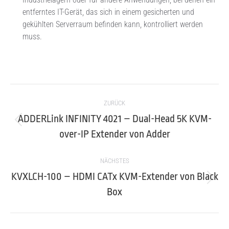
entferntes IT-Gerät, das sich in einem gesicherten und
gekühlten Serverraum befinden kann, kontrolliert werden
muss.
Project
ZURÜCK
navigation
ADDERLink INFINITY 4021 – Dual-Head 5K KVM-
Previous
over-IP Extender von Adder
project:
NÄCHSTES
KVXLCH-100 – HDMI CATx KVM-Extender von Black
Next
Box
project: