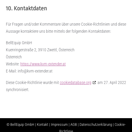
10. Kontaktdaten
Für Fragen und/oder Kommentare über unsere Cookie-Richtlinien und diese
Aussage kontaktiere uns bitte mittels der folgenden Kontaktdaten:
BellEquip GmbH
Kuenringerstraße 2, 3910 Zwettl, Österreich
Österreich
Website:
https://www.kvm-extender.at
E-Mail:
info@
kvm-extender.at
Diese Cookie-Richtlinie wurde mit
cookiedatabase.org
am 27. April 2022
synchronisiert.
© BellEquip GmbH |
Kontakt
|
Impressum
|
AGB
|
Datenschutzerklärung
|
Cookie-
Richtlinie