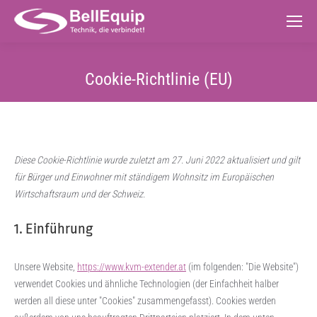
Cookie-Richtlinie (EU)
Diese Cookie-Richtlinie wurde zuletzt am 27. Juni 2022 aktualisiert und gilt
für Bürger und Einwohner mit ständigem Wohnsitz im Europäischen
Wirtschaftsraum und der Schweiz.
1. Einführung
Unsere Website,
https://www.kvm-extender.at
(im folgenden: "Die Website")
verwendet Cookies und ähnliche Technologien (der Einfachheit halber
werden all diese unter "Cookies" zusammengefasst). Cookies werden