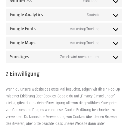
WordPress
Funktional
Consent
to
Google Analytics
Statistik
service
Consent
wordpress
to
Google Fonts
Marketing/Tracking
service
Consent
google-
to
Google Maps
Marketing/Tracking
analytics
service
Consent
google-
to
Sonstiges
Zweck wird noch ermittelt
fonts
service
Consent
google-
to
7. Einwilligung
maps
service
sonstiges
Wenn du unsere Website das erste Mal besuchst, zeigen wir dir ein Pop-Up
mit einer Erklärung über Cookies. Sobald du auf „Privacy Einstellungen“
klickst, gibst du uns deine Einwilligung alle von dir gewählten Kategorien
von Cookies und Plugins wie in dieser Cookie-Erklärung beschrieben zu
verwenden. Du kannst die Verwendung von Cookies über deinen Browser
deaktivieren, aber bitte beachte, dass unsere Website dann unter