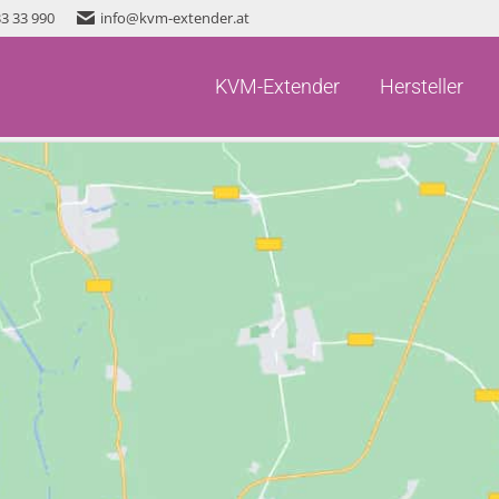
33 33 990
info@kvm-extender.at
KVM-Extender
Hersteller
KVM-Extender
Hersteller