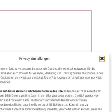
Privacy Einstellungen
nserer Seite zu verbessern, benutzen wir Cookies, die technisch notwendig für die
e sind aber auch Cookies für Analyse-, Marketing und Trackingzwecke. Sie können in den
Cookies mit dem Klick auf die Schaltfläche "Alle Akzeptieren" einwilligen oder per Klick
zerklärung *
tscheiden.
rer auf dieser Webseite erhobenen Daten in den USA:
Indem Sie auf "Alle Akzeptieren"
daß ihre Daten zur Bearbeitung ihrer Anfrage verwendet
h gem. DSGVO ein, dass Ihre Daten in den USA verarbeitet werden. Die USA werden vom
en und Widerrufshinweise finden Sie in unserer
 ein Land mit einem nach EU-Standards unzureichendem Datenschutzniveau
esondere das Risiko, dass Ihre Daten durch US-Behörden, zu Kontroll- und zu
erweise auch ohne Rechtsbehelfsmöglichkeiten, verarbeitet werden können. Wenn Sie