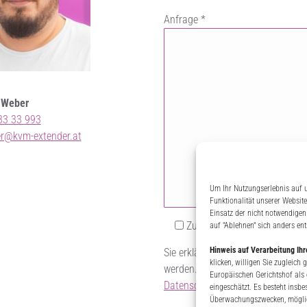
Anfrage *
z Weber
33 33 993
er@kvm-extender.at
Um Ihr Nutzungserlebnis auf u
Funktionalität unserer Websit
Einsatz der nicht notwendigen 
Zustimmung zur Datenschut
auf "Ablehnen" sich anders en
Hinweis auf Verarbeitung Ih
Sie erklären sich einverstanden, 
klicken, willigen Sie zugleic
werden. Alle weiteren Information
Europäischen Gerichtshof als
Datenschutzerklärung
.
eingeschätzt. Es besteht insb
Überwachungszwecken, möglich