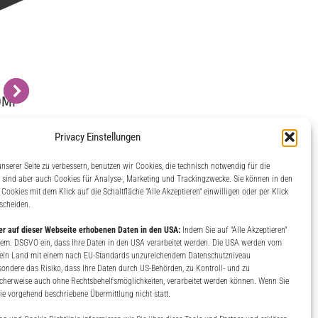
DMI
ADDERLink INFINITY 1102 – DP
AD
von
KVM über IP Extender von
KVM
Privacy Einstellungen
Adder
nserer Seite zu verbessern, benutzen wir Cookies, die technisch notwendig für die
in
Der ADDERLink INFINITY 1102 ist ein
Der
e sind aber auch Cookies für Analyse-, Marketing und Trackingzwecke. Sie können in den
tender
kompakter DisplayPort KVM über IP
KVM 
Cookies mit dem Klick auf die Schaltfläche "Alle Akzeptieren" einwilligen oder per Klick
ür die
Extender von Adder mit sowohl RJ45
tscheiden.
rn in
Ethernet als auch SFP Glasfaser
An
rer auf dieser Webseite erhobenen Daten in den USA:
Indem Sie auf "Alle Akzeptieren"
ealVNC
Anschlüssen, der oft eingesetzt wird,
ein
h gem. DSGVO ein, dass Ihre Daten in den USA verarbeitet werden. Die USA werden vom
ten auf
um die Remote Kontrolle von
e
 ein Land mit einem nach EU-Standards unzureichendem Datenschutzniveau
esondere das Risiko, dass Ihre Daten durch US-Behörden, zu Kontroll- und zu
en zu
Computern in Serverräumen oder
erlei
erweise auch ohne Rechtsbehelfsmöglichkeiten, verarbeitet werden können. Wenn Sie
Rechenzentren zu erleichtern.
 die vorgehend beschriebene Übermittlung nicht statt.