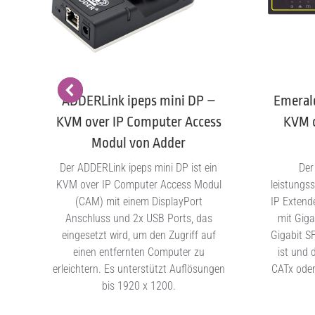
DP
ADDERLink ipeps mini DP –
Emeral
KVM over IP Computer Access
KVM o
Modul von Adder
n
Der ADDERLink ipeps mini DP ist ein
Der
P
KVM over IP Computer Access Modul
leistungs
5
(CAM) mit einem DisplayPort
IP Extend
Anschluss und 2x USB Ports, das
mit Giga
,
eingesetzt wird, um den Zugriff auf
Gigabit S
einen entfernten Computer zu
ist und 
erleichtern. Es unterstützt Auflösungen
CATx oder
bis 1920 x 1200.