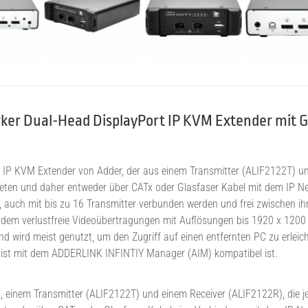
ker Dual-Head DisplayPort IP KVM Extender mit G
t IP KVM Extender von Adder, der aus einem Transmitter (ALIF2122T) u
bieten und daher entweder über CATx oder Glasfaser Kabel mit dem IP N
 auch mit bis zu 16 Transmitter verbunden werden und frei zwischen i
rdem verlustfreie Videoübertragungen mit Auflösungen bis 1920 x 1200 
 wird meist genutzt, um den Zugriff auf einen entfernten PC zu erleich
d ist mit dem ADDERLINK INFINTIY Manager (AIM) kompatibel ist.
 einem Transmitter (ALIF2122T) und einem Receiver (ALIF2122R), die je