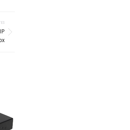
TES
IP
ox