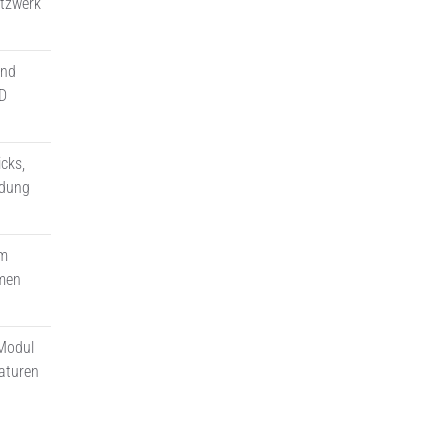
etzwerk
und
ID
cks,
ndung
em
emen
 Modul
raturen