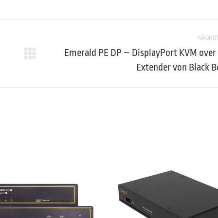
NÄCHS
Emerald PE DP – DisplayPort KVM over 
Next
Extender von Black B
project: