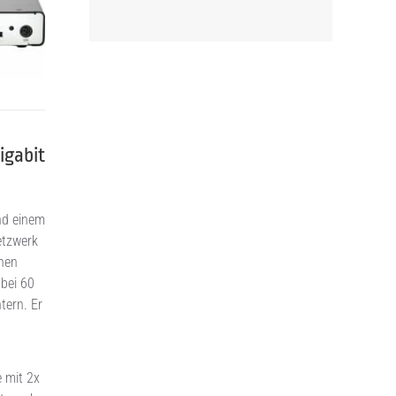
igabit
nd einem
etzwerk
hnen
bei 60
tern. Er
 mit 2x