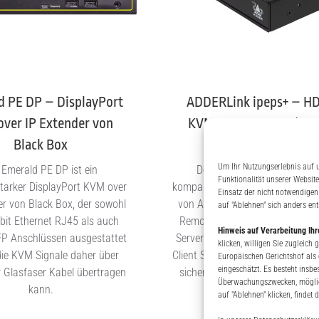
d PE DP – DisplayPort
ADDERLink ipeps+ – H
ver IP Extender von
KVM over IP Extender 
Black Box
Adder
Um Ihr Nutzungserlebnis auf u
 Emerald PE DP ist ein
Der ADDERLink ipeps+ ist e
Funktionalität unserer Websit
starker DisplayPort KVM over
kompakter HDMI KVM over IP Ex
Einsatz der nicht notwendigen 
er von Black Box, der sowohl
von Adder, der sich besonders f
auf "Ablehnen" sich anders en
bit Ethernet RJ45 als auch
Remote Verwaltung von Rechne
Hinweis auf Verarbeitung Ih
FP Anschlüssen ausgestattet
Serverräumen eignet und die R
klicken, willigen Sie zugleic
die KVM Signale daher über
Client Software nutzt, um die Da
Europäischen Gerichtshof als
eingeschätzt. Es besteht insb
 Glasfaser Kabel übertragen
sichere Art und Weise übertrag
Überwachungszwecken, möglich
kann.
können.
auf "Ablehnen" klicken, findet