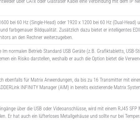
ntweder über CATx oder Glasfaser Kabel eine Verbindung mit dem IP N
 1600 bei 60 Hz (Single-Head) oder 1920 x 1200 bei 60 Hz (Dual-Head) 
und farbgenauer Bildqualität. Zusätzlich dazu bietet er intelligentes ED
nitors an den Rechner weiterzugeben.
 Im normalen Betrieb Standard USB Geräte (z.B. Grafiktabletts, USB-Sti
temen ein Risiko darstellen, weshalb er auch die Option bietet die Verwe
ch ebenfalls für Matrix Anwendungen, da bis zu 16 Transmitter mit ein
ADDERLink INFINITY Manager (AIM) in bereits existierende Matrix Syst
Eingänge über die USB oder Videoanschlüsse, wird mit einem RJ45 SFP
alen. Er hat auch ein lüfterloses Metallgehäuse und sollte nur bei Tempe