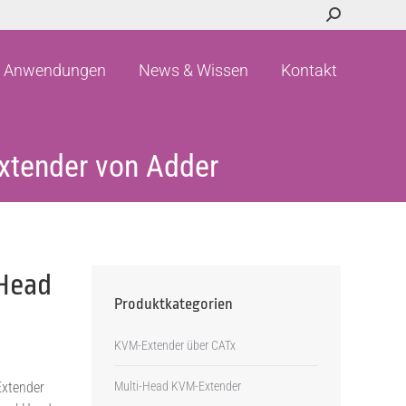
Search:
Anwendungen
News & Wissen
Kontakt
Anwendungen
News & Wissen
Kontakt
xtender von Adder
-Head
Produktkategorien
KVM-Extender über CATx
Extender
Multi-Head KVM-Extender