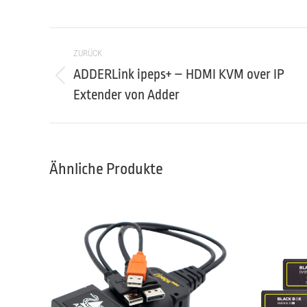
Project
ZURÜCK
navigation
ADDERLink ipeps+ – HDMI KVM over IP
Previous
Extender von Adder
project:
Ähnliche Produkte