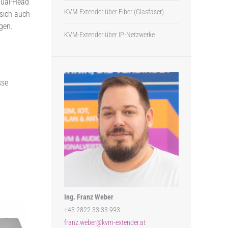
Dual-Head
KVM-Extender über Fiber (Glasfaser)
 sich auch
gen.
KVM-Extender über IP-Netzwerke
sse
Ing. Franz Weber
+43 2822 33 33 993
franz.weber@kvm-extender.at